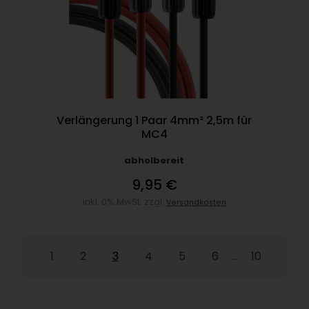
Verlängerung 1 Paar 4mm² 2,5m für
MC4
abholbereit
9,95 €
inkl. 0% MwSt. zzgl.
Versandkosten
1
2
3
4
5
6
10
...