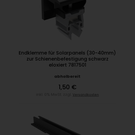
Endklemme für Solarpanels (30-40mm)
zur Schienenbefestigung schwarz
eloxiert 7817501
abholbereit
1,50 €
inkl. 0% MwSt. zzgl.
Versandkosten