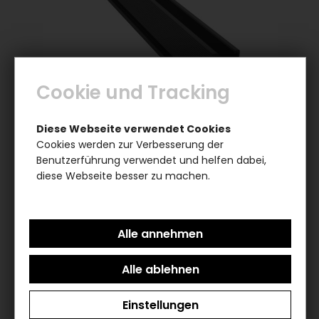
Cookie und Tracking
Diese Webseite verwendet Cookies
Modultrageschiene Flachdach silber
Cookies werden zur Verbesserung der
4x4cm Aluminium 2,45m 5801400H
Benutzerführung verwendet und helfen dabei,
diese Webseite besser zu machen.
abholbereit
26,95 €
11,00 Euro pro m
inkl. 0% MwSt. zzgl.
Versandkosten
Einstellungen