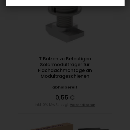
T Bolzen zu Befestigen
Solarmodulträger für
Flachdachmontage an
Modultrageschienen
abholbereit
0,55 €
inkl. 0% MwSt. zzgl.
Versandkosten