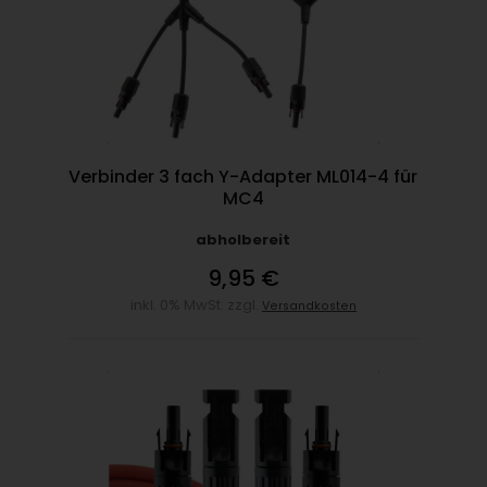
Verbinder 3 fach Y-Adapter ML014-4 für
MC4
abholbereit
9,95 €
inkl. 0% MwSt. zzgl.
Versandkosten