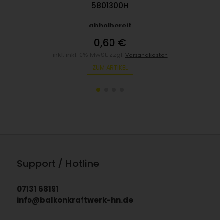
5801300H
S
abholbereit
0,60 €
inkl. inkl. 0% MwSt. zzgl.
Versandkosten
ZUM ARTIKEL
Support / Hotline
07131 68191
info@balkonkraftwerk-hn.de