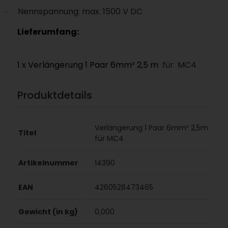
Nennspannung: max. 1500 V DC
·
Lieferumfang:
1 x Verlängerung 1 Paar 6mm² 2,5 m
für
MC4
Produktdetails
Verlängerung 1 Paar 6mm² 2,5m
Titel
für MC4
Artikelnummer
14390
EAN
4260528473465
Gewicht (in kg)
0,000