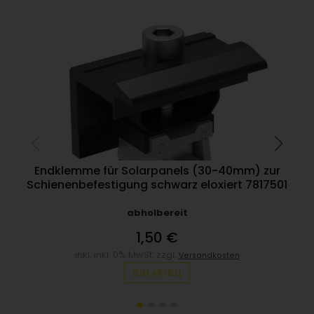
Endklemme für Solarpanels (30-40mm) zur
E
Schienenbefestigung schwarz eloxiert 7817501
abholbereit
1,50 €
inkl. inkl. 0% MwSt. zzgl.
Versandkosten
ZUM ARTIKEL