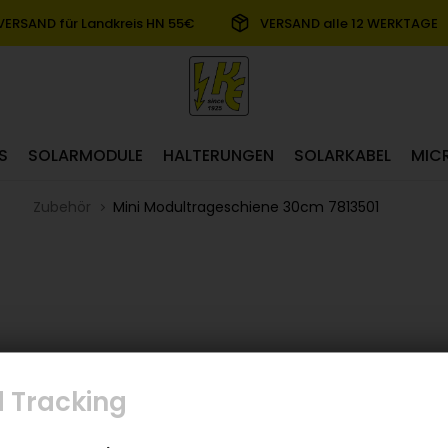
VERSAND für Landkreis HN 55€
VERSAND alle 12 WERKTAGE
S
SOLARMODULE
HALTERUNGEN
SOLARKABEL
MIC
Zubehör
Mini Modultrageschiene 30cm 7813501
 Tracking