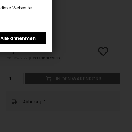
 diese Webseite
3,95 €
inkl. MwSt zzgl.
Versandkosten
IN DEN WARENKORB
Abholung
*