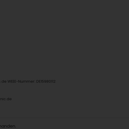
ic.de WEEE-Nummer: DE15980112
onic.de
rhanden.