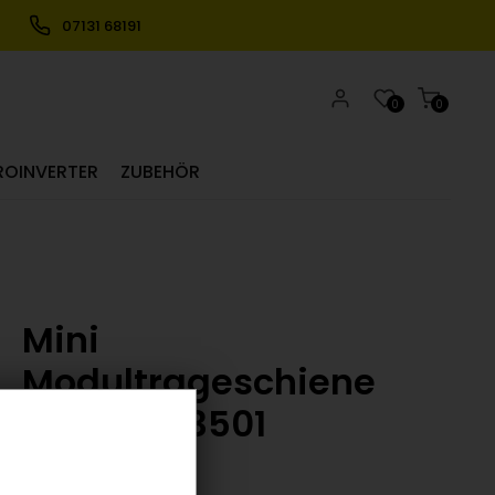
07131 68191
0
0
ROINVERTER
ZUBEHÖR
Mini
Modultrageschiene
30cm 7813501
(0)