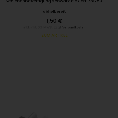
Schienenbefestigung schwarz eloxiert 7817501
abholbereit
1,50 €
inkl. inkl. 0% MwSt. zzgl.
Versandkosten
ZUM ARTIKEL