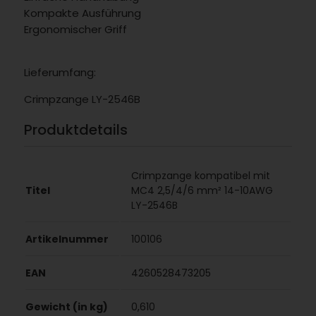
Kompakte Ausführung
Ergonomischer Griff
Lieferumfang:
Crimpzange LY-2546B
Produktdetails
Crimpzange kompatibel mit
Titel
MC4 2,5/4/6 mm² 14-10AWG
LY-2546B
Artikelnummer
100106
EAN
4260528473205
Gewicht (in kg)
0,610