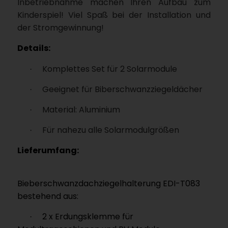
Inbetriebnahme machen Ihren Aufbau zum
Kinderspiel! Viel Spaß bei der Installation und
der Stromgewinnung!
Details:
Komplettes Set für 2 Solarmodule
·
Geeignet für Biberschwanzziegeldächer
·
Material: Aluminium
·
Für nahezu alle Solarmodulgrößen
·
Lieferumfang:
Bieberschwanzdachziegelhalterung EDI-T083
bestehend aus:
2 x Erdungsklemme für
·