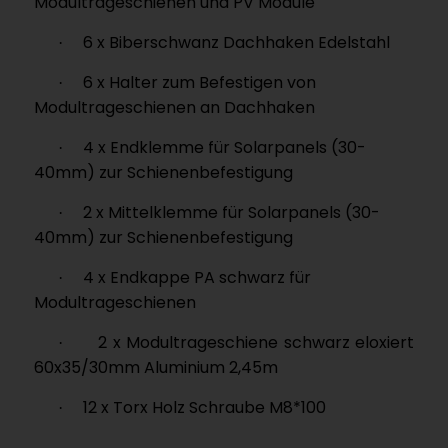
Modultrageschienen und PV Module
6 x Biberschwanz Dachhaken Edelstahl
·
6 x Halter zum Befestigen von
·
Modultrageschienen an Dachhaken
4 x Endklemme für Solarpanels (30-
·
40mm) zur Schienenbefestigung
2 x Mittelklemme für Solarpanels (30-
·
40mm) zur Schienenbefestigung
4 x Endkappe PA schwarz für
·
Modultrageschienen
2 x Modultrageschiene schwarz eloxiert
·
60x35/30mm Aluminium 2,45m
12 x Torx Holz Schraube M8*100
·