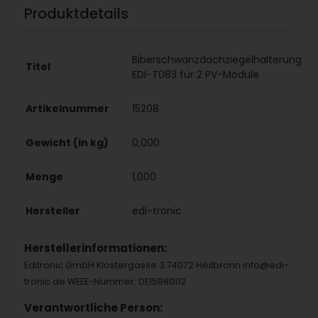
Produktdetails
Biberschwanzdachziegelhalterung
Titel
EDI-T083 für 2 PV-Module
Artikelnummer
15208
Gewicht (in kg)
0,000
Menge
1,000
Hersteller
edi-tronic
Herstellerinformationen:
Editronic GmbH Klostergasse 3 74072 Heilbronn info@edi-
tronic.de WEEE-Nummer: DE15980112
Verantwortliche Person: