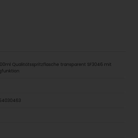
00ml Qualitätsspritzflasche transparent SF3046 mit
gfunktion
54030463