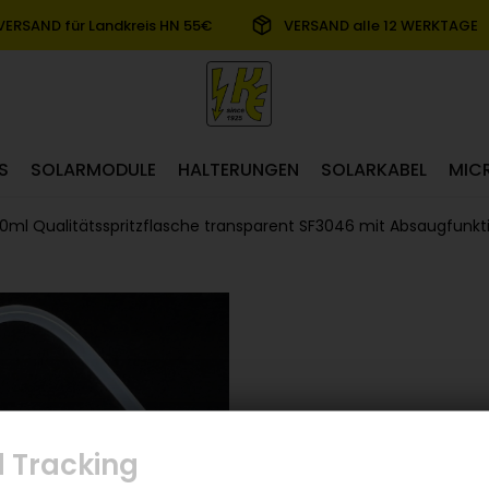
VERSAND für Landkreis HN 55€
VERSAND alle 12 WERKTAGE
S
SOLARMODULE
HALTERUNGEN
SOLARKABEL
MIC
0ml Qualitätsspritzflasche transparent SF3046 mit Absaugfunkt
 Tracking