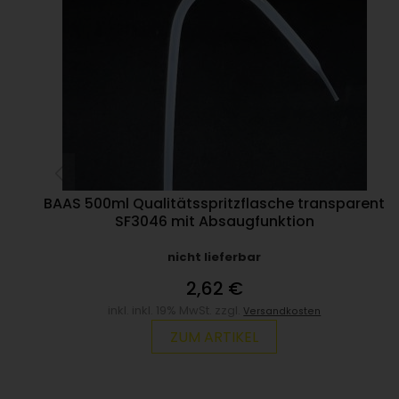
BAAS 500ml Qualitätsspritzflasche transparent
SF3046 mit Absaugfunktion
nicht lieferbar
2,62 €
inkl. inkl. 19% MwSt. zzgl.
Versandkosten
ZUM ARTIKEL