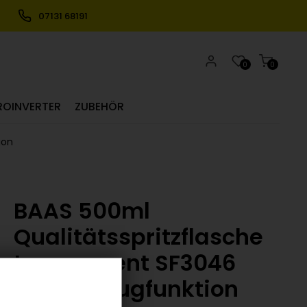
07131 68191
0
0
ROINVERTER
ZUBEHÖR
ion
BAAS 500ml
Qualitätsspritzflasche
transparent SF3046
mit Absaugfunktion