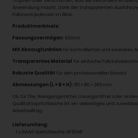
Tropfen oder Verschütten, was sie besonders effizient
Anwendung macht. Dank der transparenten Ausführung
Füllstand jederzeit im Blick.
Produktmerkmale:
Fassungsvermögen:
500 ml
Mit Absaugfunktion
für kontrolliertes und sauberes A
Transparentes Material
für einfache Füllstandskontr
Robuste Qualität
für den professionellen Einsatz
Abmessungen (L × B × H):
80 × 80 × 285 mm
Ob für Öle, Reinigungsmittel, Lösungsmittel oder ander
Qualitätsspritzflasche ist ein vielseitiges und zuverläss
Arbeitsalltag.
Lieferumfang:
1 x BAAS Spritzflasche SF3046