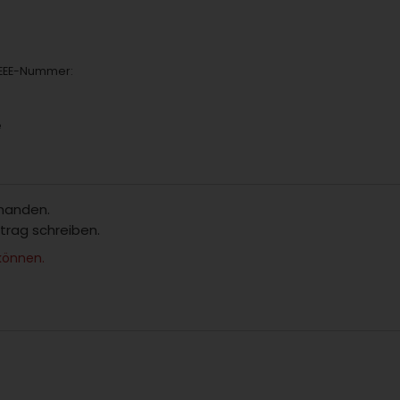
 WEEE-Nummer:
e
rhanden.
itrag schreiben.
können.