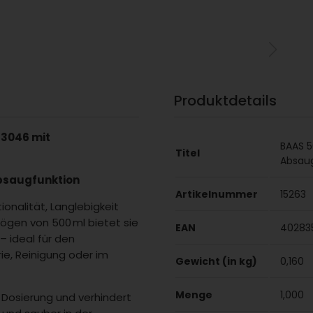
Produktdetails
F3046 mit
BAAS 5
Titel
Absau
Absaugfunktion
Artikelnummer
15263
onalität, Langlebigkeit
ögen von 500 ml bietet sie
EAN
40283
– ideal für den
rie, Reinigung oder im
Gewicht (in kg)
0,160
Menge
1,000
 Dosierung und verhindert