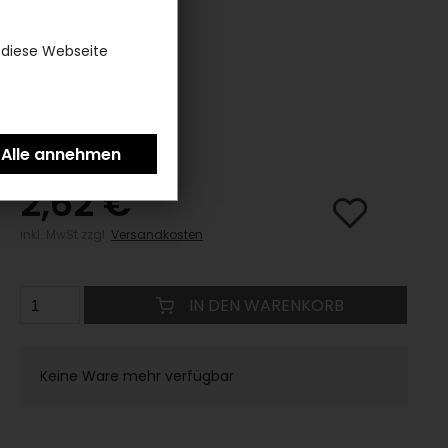
(0)
 diese Webseite
2,62 €
inkl. MwSt zzgl.
Versandkosten
IN DEN WARENKORB
Keine Ware mehr verfügbar