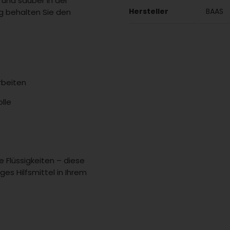
 und sauber in der
Hersteller
BAAS
 behalten Sie den
rbeiten
olle
e Flüssigkeiten – diese
iges Hilfsmittel in Ihrem