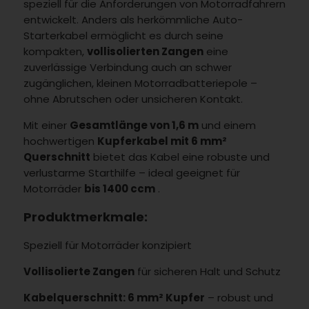
speziell für die Anforderungen von Motorradfahrern
entwickelt. Anders als herkömmliche Auto-
Starterkabel ermöglicht es durch seine
kompakten,
vollisolierten Zangen
eine
zuverlässige Verbindung auch an schwer
zugänglichen, kleinen Motorradbatteriepole –
ohne Abrutschen oder unsicheren Kontakt.
Mit einer
Gesamtlänge von 1,6 m
und einem
hochwertigen
Kupferkabel mit 6 mm²
Querschnitt
bietet das Kabel eine robuste und
verlustarme Starthilfe – ideal geeignet für
Motorräder
bis 1400 ccm
.
Produktmerkmale:
Speziell für Motorräder konzipiert
Vollisolierte Zangen
für sicheren Halt und Schutz
Kabelquerschnitt: 6 mm² Kupfer
– robust und