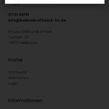
Support / Hotline
07131 68191
info@balkonkraftwerk-hn.de
Krauss Elektronik GmbH
Turmstr. 20
74072 Heilbronn
Home
Startseite
Mein Konto
Login
Informationen