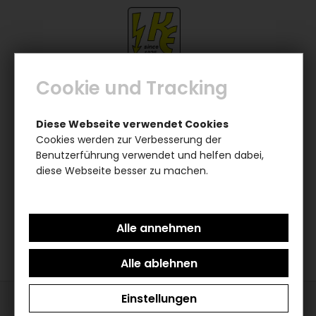
Cookie und Tracking
0
0
Balkonkraftwerk Set 4x 455W mit Speicher,
Diese Webseite verwendet Cookies
Controller und Microinverter B-Ware /
Cookies werden zur Verbesserung der
Vorführgerät
Benutzerführung verwendet und helfen dabei,
diese Webseite besser zu machen.
Das von Ihnen gesuchte Produkt ist leider
nicht mehr vorhanden
Einstellungen