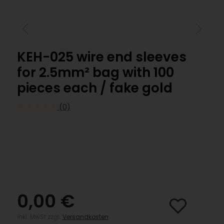
KEH-025 wire end sleeves
for 2.5mm² bag with 100
pieces each / fake gold
(0)
0,00 €
inkl. MwSt zzgl.
Versandkosten