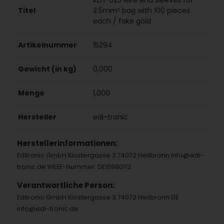
KEH-025 wire end sleeves for
Titel
2.5mm² bag with 100 pieces
each / fake gold
Artikelnummer
15294
Gewicht (in kg)
0,000
Menge
1,000
Hersteller
edi-tronic
Herstellerinformationen:
Editronic GmbH Klostergasse 3 74072 Heilbronn info@edi-
tronic.de WEEE-Nummer: DE15980112
Verantwortliche Person:
Editronic GmbH Klostergasse 3 74072 Heilbronn DE
info@edi-tronic.de