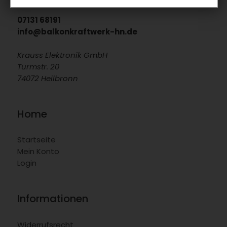
07131 68191
info@balkonkraftwerk-hn.de
Krauss Elektronik GmbH
Turmstr. 20
74072 Heilbronn
Home
Startseite
Mein Konto
Login
Informationen
Widerrufsrecht