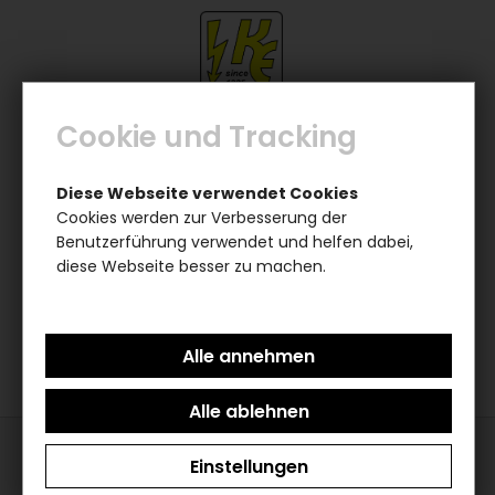
Cookie und Tracking
0
0
Balkonkraftwerke-Sets
Balkonkraftwerk
Diese Webseite verwendet Cookies
910/800W mit Microinverter EZ-1
Cookies werden zur Verbesserung der
Benutzerführung verwendet und helfen dabei,
diese Webseite besser zu machen.
Das von Ihnen gesuchte Produkt ist leider
nicht mehr vorhanden
Einstellungen
Support / Hotline