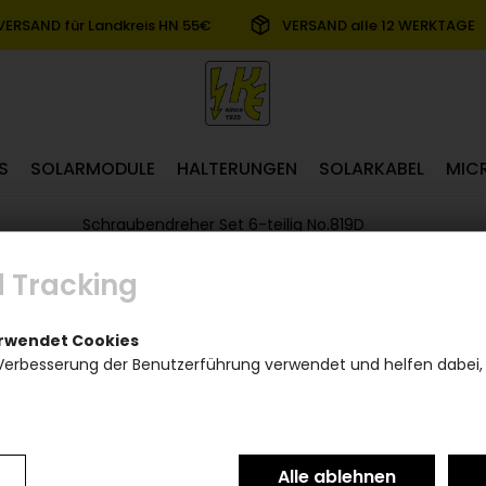
VERSAND für Landkreis HN 55€
VERSAND alle 12 WERKTAGE
S
SOLARMODULE
HALTERUNGEN
SOLARKABEL
MIC
Schraubendreher Set 6-teilig No.819D
 Tracking
erwendet Cookies
Verbesserung der Benutzerführung verwendet und helfen dabei,