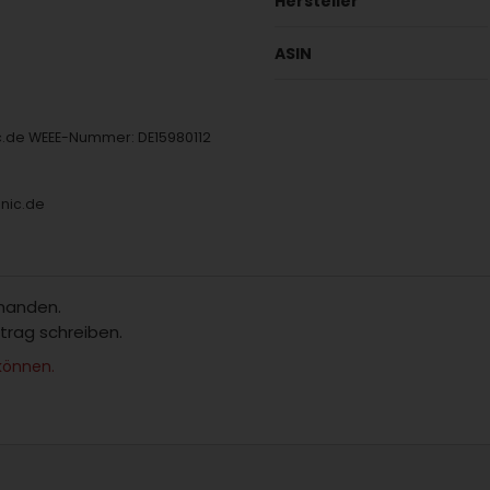
Hersteller
ASIN
ic.de WEEE-Nummer: DE15980112
onic.de
rhanden.
itrag schreiben.
können.