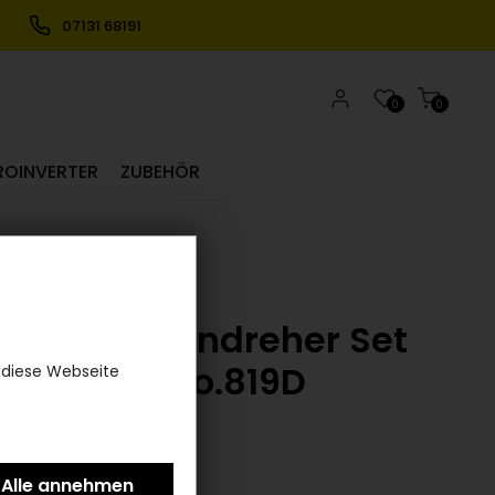
07131 68191
0
0
ROINVERTER
ZUBEHÖR
Schraubendreher Set
6-teilig No.819D
 diese Webseite
(0)